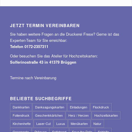
JETZT TERMIN VEREINBAREN
Sie haben weitere Fragen an die Druckerei Frese? Gerne ist das
Experten-Team für Sie erreichbar:
Telefon 0172-2357311
Oder besuchen Sie das Atelier für Hochzeitskarten:
Solferinostraße 43 in 41379 Brüggen
Termine nach Vereinbarung
BELIEBTE SUCHBEGRIFFE
Dankkarten
Danksagungskarten
Einladungen
Flockdruck
Foliendruck
Geschenkkärtchen
Herz / Herzen
Hochzeitskarten
Kirchenhefte
Laser-Cut
Luxus
Menükarten
Natur
Ornamente
Prägung
Satinband
Save the Date
Schleife