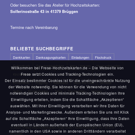
Oder besuchen Sie das Atelier für Hochzeitskarten:
Solferinostraße 43 in 41379 Brüggen
Termine nach Vereinbarung
BELIEBTE SUCHBEGRIFFE
Dankkarten
Danksagungskarten
Einladungen
Flockdruck
Foliendruck
Geschenkkärtchen
Herz / Herzen
Hochzeitskarten
Willkommen bei Frese-Hochzeitskarten.de – Die Webseite von
Frese setzt Cookies und Tracking-Technologien ein.
Kirchenhefte
Laser-Cut
Luxus
Menükarten
Natur
Der Einsatz bestimmter Cookies ist für die uneingeschränkte Nutzung
Ornamente
Prägung
Satinband
Save the Date
Schleife
der Website notwendig. Sie können für die Verwendung von nicht
Spitze
Strukturkarton
Tiere
Tischkarten
Vintage
notwendigen Cookies und minimale Tracking-Technologien Ihre
Einwilligung erteilen, indem Sie die Schaltfläche „Akzeptieren“
auswählen. Mit Ihrer Einwilligung verarbeiten wir Ihre Daten für
Analyse- und Marketingzwecke. Außerdem erteilen Sie uns mit Klick
auf die Schaltfläche „Akzeptieren“ Ihre Einwilligung, dass Ihre Daten
eventuell in Ländern außerhalb der Europäischen Union (EU),
© 2025, Frese Hochzeitskarten Anja Grah • Solferinostraße 43 • 41379
namentlich in den USA sowie in anderen Drittländern verarbeitet
Brüggen