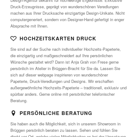
Design-Agentur bekannt für hochwertige Ergebnisse. Exklusive
Druck-Erzeugnisse, geprägt von wunderschönen Veredlungen
machen aus Ihrer Drucksache einzigartige Design-Unikate. Nicht
computergeneriert
, sondern von Designer-Hand gefertigt in enger
Absprache mit Ihnen.
HOCHZEITSKARTEN DRUCK
Sie sind auf der Suche nach individueller Hochzeits-Papeterie,
die einzigartig und maßgeschneidert auf Ihre persönlichen
Wünsche gestaltet wird? Dann ist Anja Grah von Frese gerne
persönlich im Atelier in Brüggen-Bracht für Sie da. Lassen Sie
sich auf dieser webpage inspirieren von wunderschöner
Papeterie, Druck-Veredlungen und Designs. Wir erschaffen
außergewöhnliche Hochzeits-Papeterie – traditionell, exklusiv und
spürbar anders. Gerne online mit persönlicher telefonischer
Beratung.
PERSÖNLICHE BERATUNG
Sie haben auch die Möglichkeit, sich in unserem Showroom in
Brüggen persönlich beraten zu lassen. Sehen und fühlen Sie
direkt vor Ort, welche vielen Möglichkeiten es bei der Umsetzung