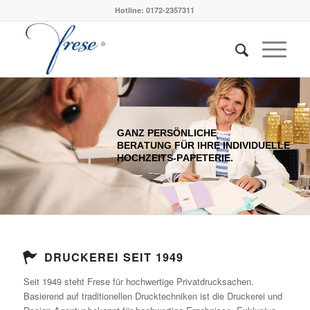
Hotline: 0172-2357311
G
A
N
Z
P
E
R
S
Ö
N
L
I
C
H
E
B
E
R
A
T
U
N
G
F
Ü
R
I
H
R
E
I
N
D
I
V
I
D
U
E
L
L
E
H
O
C
H
Z
E
I
T
S
-
P
A
P
E
T
E
R
I
E
.
DRUCKEREI SEIT 1949
Seit 1949 steht Frese für hochwertige Privatdrucksachen.
Basierend auf traditionellen Drucktechniken ist die Druckerei und